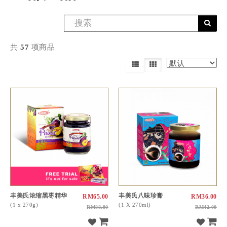
共
57
项商品
丰美氏浓缩黑枣精华
丰美氏八味珍膏
RM65.00
RM36.00
(1 x 270g)
(1 X 270ml)
RM88.80
RM42.00