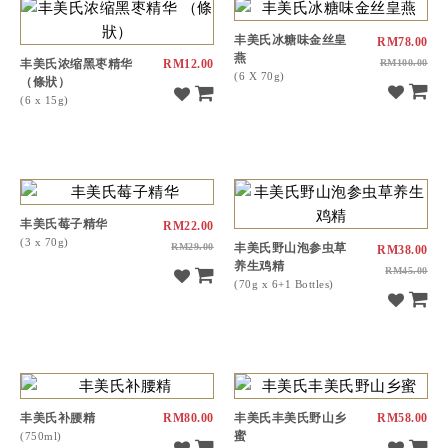
丰美氏冰糖味金丝皇
RM78.00
燕
丰美氏浓缩黑枣精华
RM12.00
RM100.00
(6 X 70g)
（條狀）
(6 x 15g)
丰美氏莓子精华
RM22.00
(3 x 70g)
RM29.00
丰美氏野山泡参虫草
RM38.00
养生鸡精
RM45.00
(70g x 6+1 Bottles)
丰美氏补腰精
RM80.00
丰美氏丰美氏野山乡
RM58.00
蜜
(750ml)