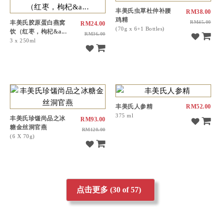
丰美氏虫草杜仲补腰
RM38.00
鸡精
丰美氏胶原蛋白燕窝
RM45.00
RM24.00
(70g x 6+1 Bottles)
饮（红枣，枸杞&a...
RM36.00
3 x 250ml
丰美氏人参精
RM52.00
375 ml
丰美氏珍馐尚品之冰
RM93.00
糖金丝洞官燕
RM120.00
(6 X 70g)
点击更多 (
30
of 57)